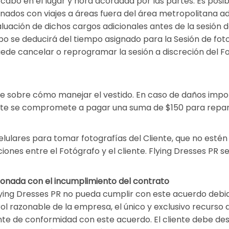
a cabo en el lugar y hora acordada por las partes. Es posi
onados con viajes a áreas fuera del área metropolitana a
luación de dichos cargos adicionales antes de la sesión de
po se deducirá del tiempo asignado para la Sesión de fotog
uede cancelar o reprogramar la sesión a discreción del F
nte sobre cómo manejar el vestido. En caso de daños impor
ente se compromete a pagar una suma de $150 para repar
elulares para tomar fotografías del Cliente, que no esté
iones entre el Fotógrafo y el cliente. Flying Dresses PR s
cionada con el incumplimiento del contrato
ying Dresses PR no pueda cumplir con este acuerdo debi
ol razonable de la empresa, el único y exclusivo recurso d
ente de conformidad con este acuerdo. El cliente debe de