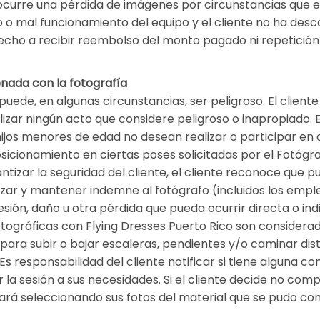
i ocurre una pérdida de imágenes por circunstancias que e
obo o mal funcionamiento del equipo y el cliente no ha des
recho a recibir reembolso del monto pagado ni repetición d
onada con la fotografía
puede, en algunas circunstancias, ser peligroso. El client
alizar ningún acto que considere peligroso o inapropiado.
 hijos menores de edad no desean realizar o participar en 
osicionamiento en ciertas poses solicitadas por el Fotógra
izar la seguridad del cliente, el cliente reconoce que pu
izar y mantener indemne al fotógrafo (incluidos los empl
lesión, daño u otra pérdida que pueda ocurrir directa o i
otográficas con Flying Dresses Puerto Rico son considerad
 para subir o bajar escaleras, pendientes y/o caminar di
 responsabilidad del cliente notificar si tiene alguna cond
ar la sesión a sus necesidades. Si el cliente decide no com
estará seleccionando sus fotos del material que se pudo c