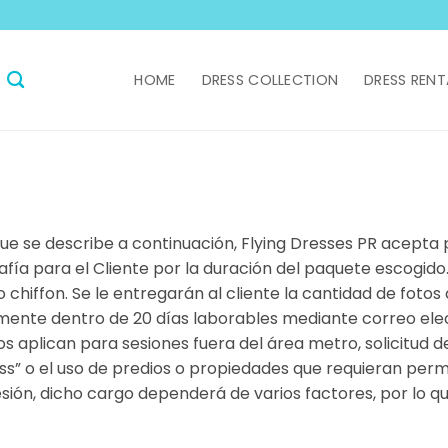
N
HOME
DRESS COLLECTION
DRESS RENT
ue se describe a continuación, Flying Dresses PR acepta 
afía para el Cliente por la duración del paquete escogido
o chiffon. Se le entregarán al cliente la cantidad de fot
lmente dentro de 20 días laborables mediante correo elect
s aplican para sesiones fuera del área metro, solicitud d
ss” o el uso de predios o propiedades que requieran permi
esión, dicho cargo dependerá de varios factores, por lo que