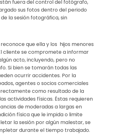
stán fuera del control del fotógrafo,
cargado sus fotos dentro del periodo
e la sesión fotográfica, sin
e reconoce que ella y los hijos menores
 El cliente se compromete a informar
algún acto, incluyendo, pero no
fo. Si bien se tomarán todas las
eden ocurrir accidentes. Por la
eados, agentes o socios comerciales
ndirectamente como resultado de la
as actividades físicas. Éstas requieren
stancias de moderadas a largas en
ición física que le impida o limite
pletar la sesión por algún malestar, se
ompletar durante el tiempo trabajado.