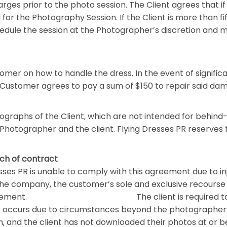
rges prior to the photo session. The Client agrees that if s
or the Photography Session. If the Client is more than fif
ule the session at the Photographer’s discretion and ma
stomer on how to handle the dress. In the event of signifi
Customer agrees to pay a sum of $150 to repair said da
ographs of the Client, which are not intended for behind-
hotographer and the client. Flying Dresses PR reserves the
each of contract
esses PR is unable to comply with this agreement due to inj
he company, the customer’s sole and exclusive recourse
s agreement. The client is required to downl
es occurs due to circumstances beyond the photographer’s 
on, and the client has not downloaded their photos at or 