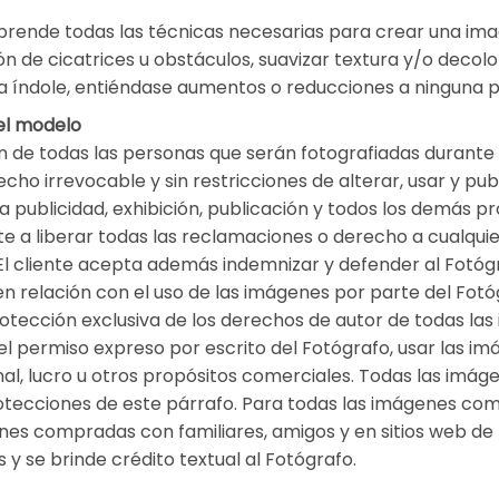
e todas las técnicas necesarias para crear una imagen
ón de cicatrices u obstáculos, suavizar textura y/o decolo
 índole, entiéndase aumentos o reducciones a ninguna p
el modelo
n de todas las personas que serán fotografiadas durante l
echo irrevocable y sin restricciones de alterar, usar y p
a publicidad, exhibición, publicación y todos los demás pr
 a liberar todas las reclamaciones o derecho a cualquie
 El cliente acepta además indemnizar y defender al Fotóg
 relación con el uso de las imágenes por parte del Fot
protección exclusiva de los derechos de autor de todas l
in el permiso expreso por escrito del Fotógrafo, usar las 
nal, lucro u otros propósitos comerciales. Todas las imág
protecciones de este párrafo. Para todas las imágenes co
nes compradas con familiares, amigos y en sitios web de 
 se brinde crédito textual al Fotógrafo.