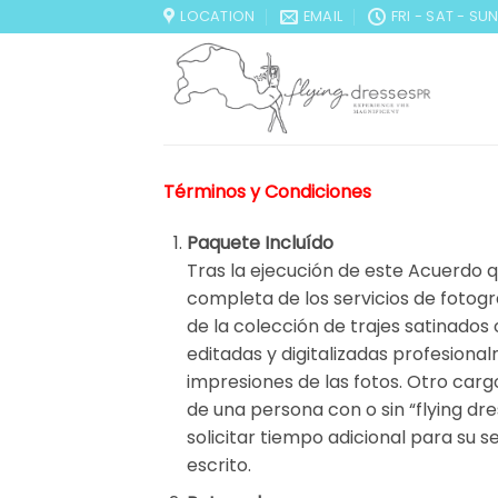
Skip
LOCATION
EMAIL
FRI - SAT - SU
to
content
Términos y Condiciones
Paquete Incluído
Tras la ejecución de este Acuerdo q
completa de los servicios de fotogr
de la colección de trajes satinados 
editadas y digitalizadas profesiona
impresiones de las fotos. Otro cargo
de una persona con o sin “flying dre
solicitar tiempo adicional para su s
escrito.