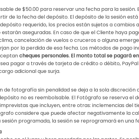
able de $50.00 para reservar una fecha para la sesión. E
rtir de la fecha del depósito. El depósito de la sesión est
 el depósito requerido, los precios están sujetos a cambios
o estarán aseguradas. En caso de que el Cliente haya pag
 clima, cancelación de vuelos o cruceros o alguna emerge
rjan por la perdida de esa fecha. Los métodos de pago in
 aceptan
cheques personales. El monto total se pagará en
desea pagar a través de tarjeta de crédito o débito, PayP
cargo adicional que surja.
 de fotografía sin penalidad se deja a la sola discreción 
 depósito no es reembolsable. El Fotógrafo se reserva el 
 imprevistas que incluyen, entre otras: inclemencias del
ógrafo considere que puede afectar negativamente la cali
a sesión programada, la sesión se reprogramará en una f
a